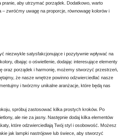
 na pranie, aby utrzymać porządek. Dodatkowo, warto
a – zwróćmy uwagę na proporcje, równowagę kolorów i
ć niezwykle satysfakcjonujące i pozytywnie wpływać na
lory, dbając o oświetlenie, dodając interesujące elementy
ę oraz porządek i harmonię, możemy stworzyć przestrzeń,
iętajmy, że nasze wnętrze powinno odzwierciedlać nasze
mentujmy i twórzmy unikalne aranżacje, które będą nas
koju, spróbuj zastosować kilka prostych kroków. Po
ietlony, ale nie za jasny. Następnie dodaj kilka elementów
lakaty, które odzwierciedlają Twój styl i osobowość. Możesz
akie jak lampki nastrójowe lub świece, aby stworzyć