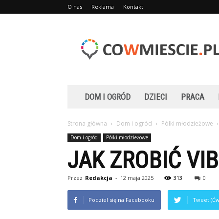
O nas
Reklama
Kontakt
Cowmiescie.pl
DOM I OGRÓD
DZIECI
PRACA
Strona główna
Dom i ogród
Półki młodzieżowe
Dom i ogród
Półki młodzieżowe
JAK ZROBIĆ VI
Przez
Redakcja
-
12 maja 2025
313
0
Podziel się na Facebooku
Tweet (Ćw