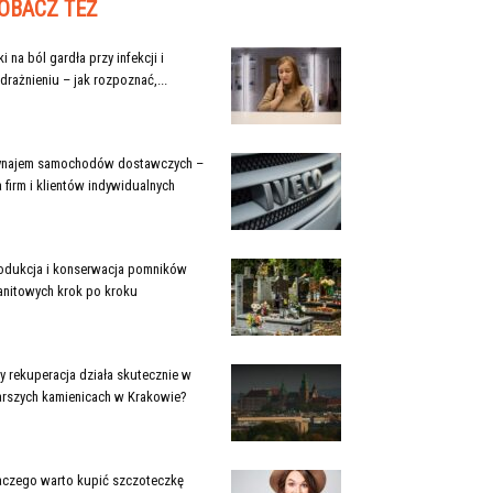
OBACZ TEŻ
ki na ból gardła przy infekcji i
drażnieniu – jak rozpoznać,...
najem samochodów dostawczych –
a firm i klientów indywidualnych
odukcja i konserwacja pomników
anitowych krok po kroku
y rekuperacja działa skutecznie w
arszych kamienicach w Krakowie?
aczego warto kupić szczoteczkę