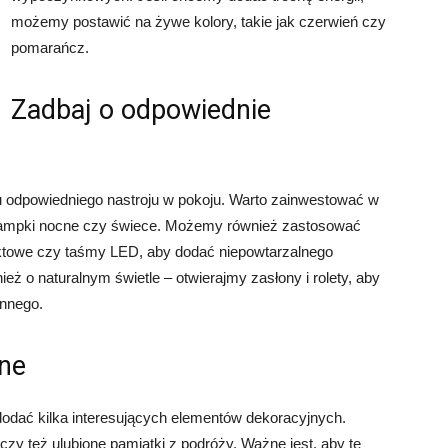
możemy postawić na żywe kolory, takie jak czerwień czy
pomarańcz.
Zadbaj o odpowiednie
u odpowiedniego nastroju w pokoju. Warto zainwestować w
a, lampki nocne czy świece. Możemy również zastosować
punktowe czy taśmy LED, aby dodać niepowtarzalnego
ż o naturalnym świetle – otwierajmy zasłony i rolety, aby
ennego.
jne
dodać kilka interesujących elementów dekoracyjnych.
czy też ulubione pamiątki z podróży. Ważne jest, aby te