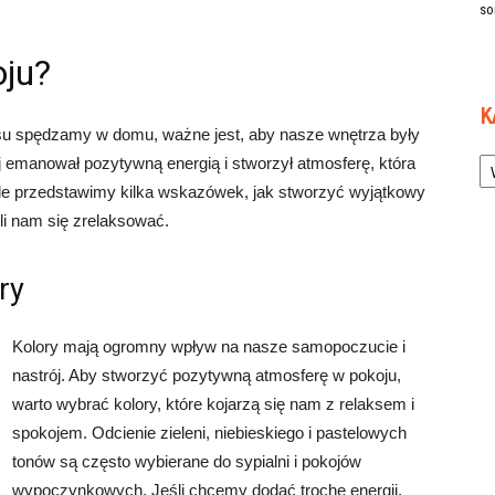
so
oju?
K
su spędzamy w domu, ważne jest, aby nasze wnętrza były
Ka
j emanował pozytywną energią i stworzył atmosferę, która
ule przedstawimy kilka wskazówek, jak stworzyć wyjątkowy
li nam się zrelaksować.
ry
Kolory mają ogromny wpływ na nasze samopoczucie i
nastrój. Aby stworzyć pozytywną atmosferę w pokoju,
warto wybrać kolory, które kojarzą się nam z relaksem i
spokojem. Odcienie zieleni, niebieskiego i pastelowych
tonów są często wybierane do sypialni i pokojów
wypoczynkowych. Jeśli chcemy dodać trochę energii,