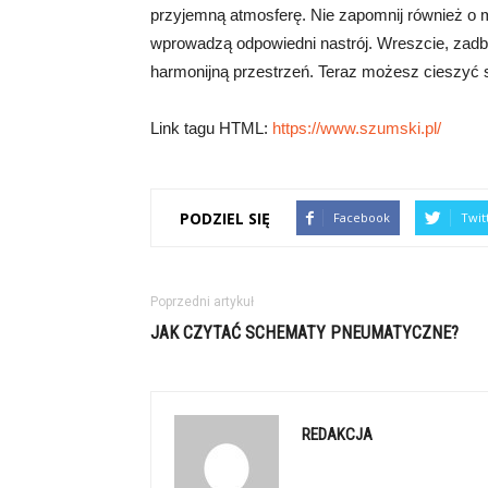
przyjemną atmosferę. Nie zapomnij również o mu
wprowadzą odpowiedni nastrój. Wreszcie, zadb
harmonijną przestrzeń. Teraz możesz cieszyć 
Link tagu HTML:
https://www.szumski.pl/
PODZIEL SIĘ
Facebook
Twit
Poprzedni artykuł
JAK CZYTAĆ SCHEMATY PNEUMATYCZNE?
REDAKCJA