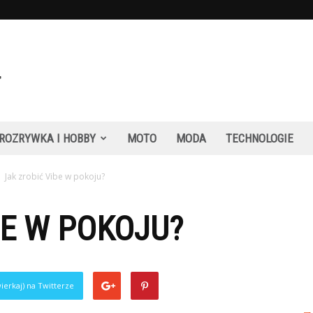
ROZRYWKA I HOBBY
MOTO
MODA
TECHNOLOGIE
Jak zrobić Vibe w pokoju?
BE W POKOJU?
ierkaj) na Twitterze