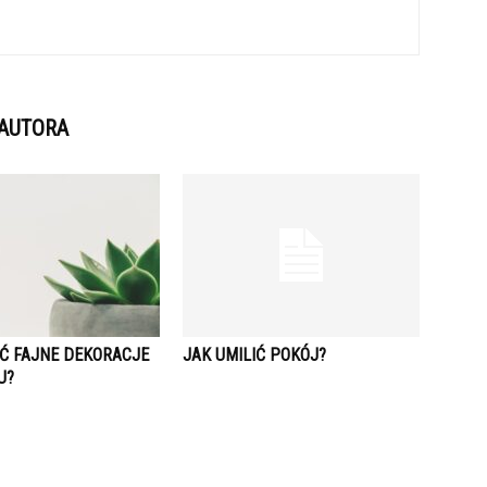
 AUTORA
IĆ FAJNE DEKORACJE
JAK UMILIĆ POKÓJ?
U?