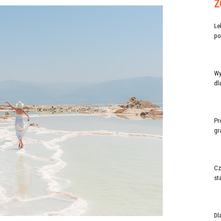
Z
Le
po
Wy
dl
Pr
gr
Cz
st
Dl