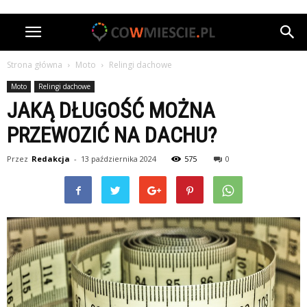
Strona główna
Moto
Relingi dachowe
Moto
Relingi dachowe
JAKĄ DŁUGOŚĆ MOŻNA
PRZEWOZIĆ NA DACHU?
Przez
Redakcja
-
13 października 2024
575
0