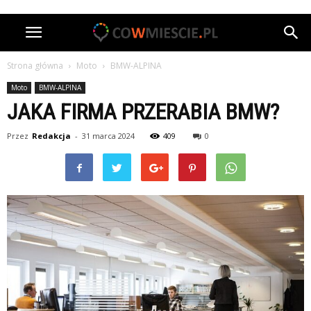
Strona główna
Moto
BMW-ALPINA
Moto
BMW-ALPINA
JAKA FIRMA PRZERABIA BMW?
Przez
Redakcja
-
31 marca 2024
409
0