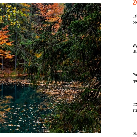
Z
Le
po
Wy
dl
Pr
gr
Cz
st
Dl