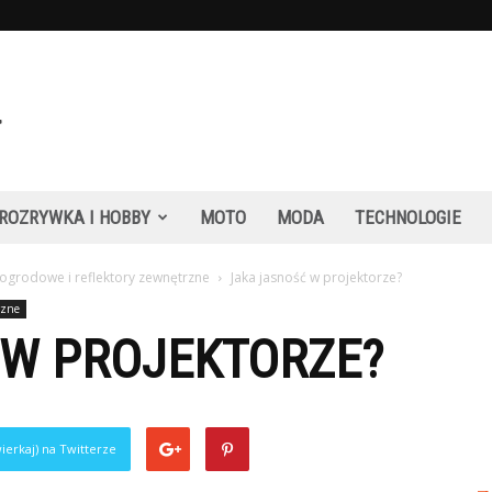
ROZRYWKA I HOBBY
MOTO
MODA
TECHNOLOGIE
 ogrodowe i reflektory zewnętrzne
Jaka jasność w projektorze?
rzne
 W PROJEKTORZE?
ierkaj) na Twitterze