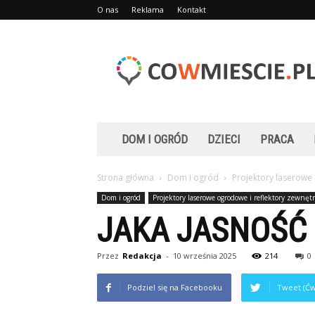
O nas
Reklama
Kontakt
Cowmiescie.pl
DOM I OGRÓD
DZIECI
PRACA
Strona główna
Dom i ogród
Projektory laserowe
Dom i ogród
Projektory laserowe ogrodowe i reflektory zewnęt
JAKA JASNOŚĆ
Przez
Redakcja
-
10 września 2025
214
0
Podziel się na Facebooku
Tweet (Ćw