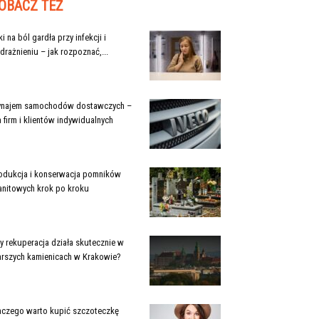
OBACZ TEŻ
ki na ból gardła przy infekcji i
drażnieniu – jak rozpoznać,...
najem samochodów dostawczych –
a firm i klientów indywidualnych
odukcja i konserwacja pomników
anitowych krok po kroku
y rekuperacja działa skutecznie w
arszych kamienicach w Krakowie?
aczego warto kupić szczoteczkę