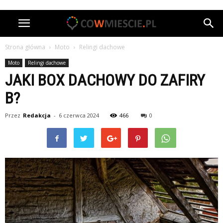
Strona główna
Moto
Relingi dachowe
Moto
Relingi dachowe
JAKI BOX DACHOWY DO ZAFIRY
B?
Przez
Redakcja
-
6 czerwca 2024
466
0