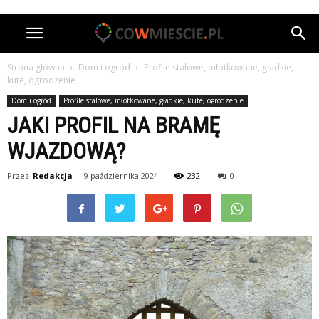
Strona główna
Dom i ogród
Profile stalowe, młotkowane, gładkie,
kute, ogrodzenie
Dom i ogród
Profile stalowe, młotkowane, gładkie, kute, ogrodzenie
JAKI PROFIL NA BRAMĘ
WJAZDOWĄ?
Przez
Redakcja
-
9 października 2024
232
0