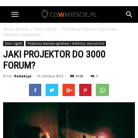
Strona główna
Dom i ogród
Projektory laserowe ogrodowe i
reflektory zewnętrzne
Dom i ogród
Projektory laserowe ogrodowe i reflektory zewnętrzne
JAKI PROJEKTOR DO 3000
FORUM?
Przez
Redakcja
-
15 czerwca 2025
6164
0