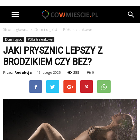
Strona główna
Dom i ogród
Półki łazienkowe
Dom i ogród
Półki łazienkowe
JAKI PRYSZNIC LEPSZY Z
BRODZIKIEM CZY BEZ?
Przez
Redakcja
-
19 lutego 2025
285
0