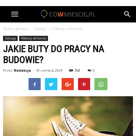
Strona główna
Zakupy
Półbuty ochronne
Zakupy
Półbuty ochronne
JAKIE BUTY DO PRACY NA
BUDOWIE?
Przez
Redakcja
-
10 czerwca 2024
363
0