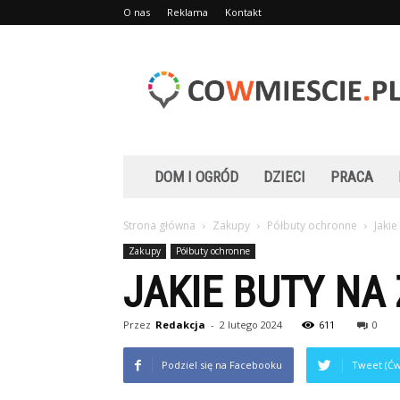
O nas
Reklama
Kontakt
Cowmiescie.pl
DOM I OGRÓD
DZIECI
PRACA
Strona główna
Zakupy
Półbuty ochronne
Jakie
Zakupy
Półbuty ochronne
JAKIE BUTY NA 
Przez
Redakcja
-
2 lutego 2024
611
0
Podziel się na Facebooku
Tweet (Ćw