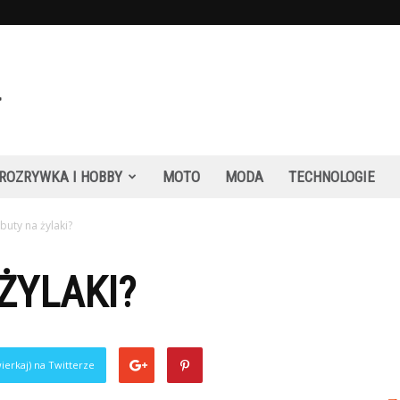
ROZRYWKA I HOBBY
MOTO
MODA
TECHNOLOGIE
 buty na żylaki?
ŻYLAKI?
ierkaj) na Twitterze