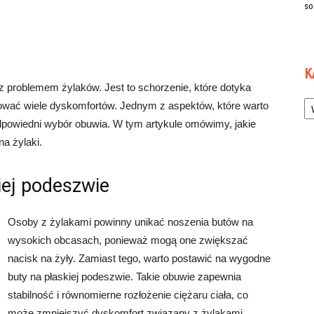
so
K
 problemem żylaków. Jest to schorzenie, które dotyka
Ka
ować wiele dyskomfortów. Jednym z aspektów, które warto
dpowiedni wybór obuwia. W tym artykule omówimy, jakie
a żylaki.
iej podeszwie
Osoby z żylakami powinny unikać noszenia butów na
wysokich obcasach, ponieważ mogą one zwiększać
nacisk na żyły. Zamiast tego, warto postawić na wygodne
buty na płaskiej podeszwie. Takie obuwie zapewnia
stabilność i równomierne rozłożenie ciężaru ciała, co
może zmniejszyć dyskomfort związany z żylakami.