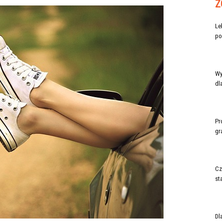
Z
Le
po
Wy
dl
Pr
gr
Cz
st
Dl