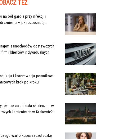
OBACZ TEŻ
ki na ból gardła przy infekcji i
drażnieniu – jak rozpoznać,...
najem samochodów dostawczych –
a firm i klientów indywidualnych
odukcja i konserwacja pomników
anitowych krok po kroku
y rekuperacja działa skutecznie w
arszych kamienicach w Krakowie?
aczego warto kupić szczoteczkę