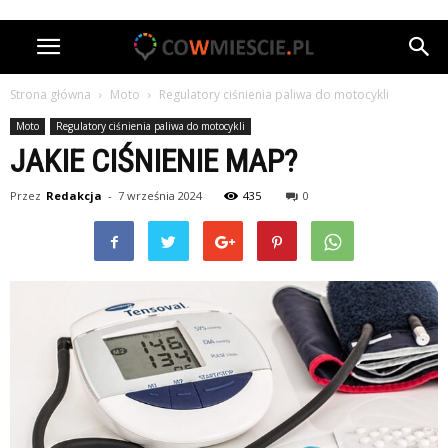
Strona główna
Moto
Regulatory ciśnienia paliwa do motocykli
Moto
Regulatory ciśnienia paliwa do motocykli
JAKIE CIŚNIENIE MAP?
Przez
Redakcja
-
7 września 2024
435
0