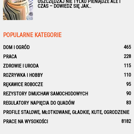
OSZCZĘDZAJ NIE TYLKO PIENIĄDZE ALE I
CZAS – DOWIEDZ SIĘ JAK...
POPULARNE KATEGORIE
465
DOM I OGRÓD
228
PRACA
115
ZDROWIE I URODA
110
ROZRYWKA I HOBBY
95
RĘKAWICE ROBOCZE
90
REZYSTORY DMUCHAW SAMOCHODOWYCH
83
REGULATORY NAPIĘCIA DO QUADÓW
PROFILE STALOWE, MŁOTKOWANE, GŁADKIE, KUTE, OGRODZENIE
81
82
PRACE NA WYSOKOŚCI