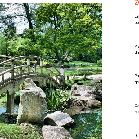
Z
Le
po
Wy
dl
Pr
gr
Cz
st
Dl