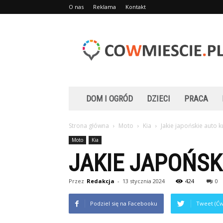
O nas
Reklama
Kontakt
Cowmiescie.pl
DOM I OGRÓD
DZIECI
PRACA
Strona główna
Moto
Kia
Jakie japońskie auto k
Moto
Kia
JAKIE JAPOŃSK
Przez
Redakcja
-
13 stycznia 2024
424
0
Podziel się na Facebooku
Tweet (Ćw