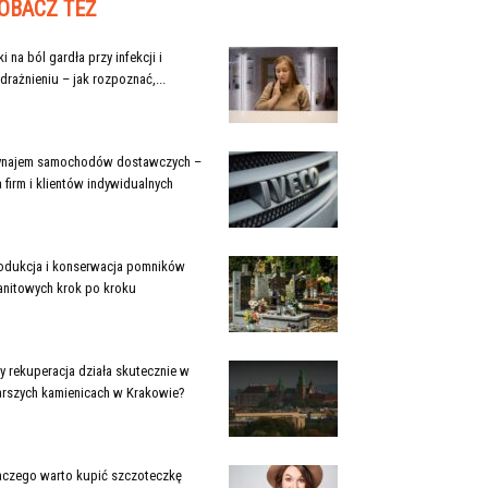
OBACZ TEŻ
ki na ból gardła przy infekcji i
drażnieniu – jak rozpoznać,...
najem samochodów dostawczych –
a firm i klientów indywidualnych
odukcja i konserwacja pomników
anitowych krok po kroku
y rekuperacja działa skutecznie w
arszych kamienicach w Krakowie?
aczego warto kupić szczoteczkę