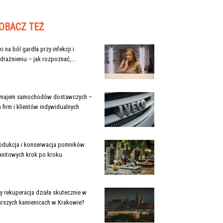
OBACZ TEŻ
ki na ból gardła przy infekcji i
drażnieniu – jak rozpoznać,...
najem samochodów dostawczych –
a firm i klientów indywidualnych
odukcja i konserwacja pomników
anitowych krok po kroku
y rekuperacja działa skutecznie w
arszych kamienicach w Krakowie?