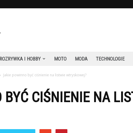
ROZRYWKA I HOBBY
MOTO
MODA
TECHNOLOGIE
Jakie powinno być ciśnienie na listwie wtryskowej?
 BYĆ CIŚNIENIE NA LI