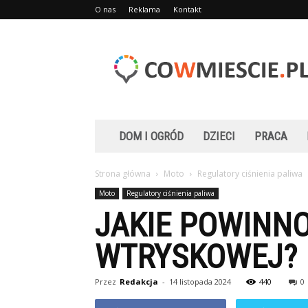
O nas
Reklama
Kontakt
Cowmiescie.pl
DOM I OGRÓD
DZIECI
PRACA
Strona główna
Moto
Regulatory ciśnienia paliwa
Moto
Regulatory ciśnienia paliwa
JAKIE POWINNO
WTRYSKOWEJ?
Przez
Redakcja
-
14 listopada 2024
440
0