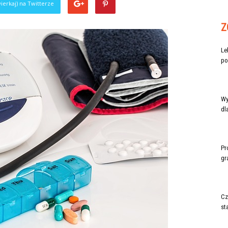
ierkaj) na Twitterze
Z
Le
po
Wy
dl
Pr
gr
Cz
st