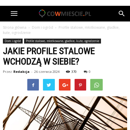
Strona główna
Dom i ogród
Profile stalowe, młotkowane, gładkie,
kute, ogrodzenie
Dom i ogród
Profile stalowe, młotkowane, gładkie, kute, ogrodzenie
JAKIE PROFILE STALOWE
WCHODZĄ W SIEBIE?
Przez
Redakcja
-
26 czerwca 2024
370
0