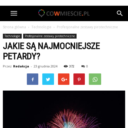
Strona główna
Technologie
Profesjonalne zestawy pirotechniczne
Technologie
Profesjonalne zestawy pirotechniczne
JAKIE SĄ NAJMOCNIEJSZE
PETARDY?
Przez
Redakcja
-
23 grudnia 2024
372
0