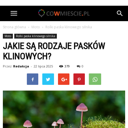
Strona główna
Moto
Rolki paska klinowego silnika
Moto
Rolki paska klinowego silnika
JAKIE SĄ RODZAJE PASKÓW
KLINOWYCH?
Przez
Redakcja
-
22 lipca 2025
379
0