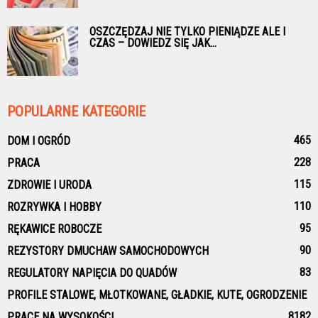
OSZCZĘDZAJ NIE TYLKO PIENIĄDZE ALE I
CZAS – DOWIEDZ SIĘ JAK...
POPULARNE KATEGORIE
465
DOM I OGRÓD
228
PRACA
115
ZDROWIE I URODA
110
ROZRYWKA I HOBBY
95
RĘKAWICE ROBOCZE
90
REZYSTORY DMUCHAW SAMOCHODOWYCH
83
REGULATORY NAPIĘCIA DO QUADÓW
PROFILE STALOWE, MŁOTKOWANE, GŁADKIE, KUTE, OGRODZENIE
81
82
PRACE NA WYSOKOŚCI