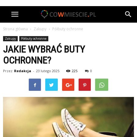
Strona główna
Zakupy
Półbuty ochronne
Zakupy
Półbuty ochronne
JAKIE WYBRAĆ BUTY
OCHRONNE?
Przez
Redakcja
-
23 lutego 2025
225
0