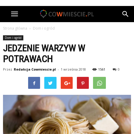
Strona główna
Dom i ogród
Dom i ogród
JEDZENIE WARZYW W
POTRAWACH
Przez
Redakcja Cowmiescie.pl
-
1 września 2018
1561
0