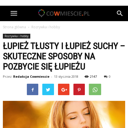
Strona główna
Rozrywka i hobby
Rozrywka i hobby
ŁUPIEŻ TŁUSTY I ŁUPIEŻ SUCHY –
SKUTECZNE SPOSOBY NA
POZBYCIE SIĘ ŁUPIEŻU
Przez
Redakcja Cowmiescie
-
13 stycznia 2018
2147
0