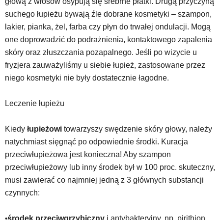
głową z włosów osypują się srebrne płatki. Drugą przyczyną
suchego łupieżu bywają źle dobrane kosmetyki – szampon,
lakier, pianka, żel, farba czy płyn do trwałej ondulacji. Mogą
one doprowadzić do podrażnienia, kontaktowego zapalenia
skóry oraz złuszczania pozapalnego. Jeśli po wizycie u
fryzjera zauważyliśmy u siebie łupież, zastosowane przez
niego kosmetyki nie były dostatecznie łagodne.
Leczenie łupieżu
Kiedy
łupieżowi
towarzyszy swędzenie skóry głowy, należy
natychmiast sięgnąć po odpowiednie środki. Kuracja
przeciwłupieżowa jest konieczna! Aby szampon
przeciwłupieżowy lub inny środek był w 100 proc. skuteczny,
musi zawierać co najmniej jedną z 3 głównych substancji
czynnych:
•
środek przeciwgrzybiczny
i antybakteryjny, np. pirithion