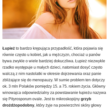
Łupież
to bardzo krępująca przypadłość, która pojawia się
równie często u kobiet, jak u mężczyzn, chociaż u panów
bywa zwykle o wiele bardziej dokuczliwa. Łupież niezwykle
rzadko występuje u małych dzieci, natomiast dosyć często
walczą z nim nastolatki w okresie dojrzewania oraz panie
zbliżające się do menopauzy. W sumie problem ten dotyczy
ok. 3 mln Polaków pomiędzy 15. a 75. rokiem życia. Główny
winowajca odpowiedzialny za powstawanie łupieżu nazywa
się Pityrosporum ovale. Jest to mikroskopijny
grzyb
drożdżopodobny
, który żyje na powierzchni skóry głowy