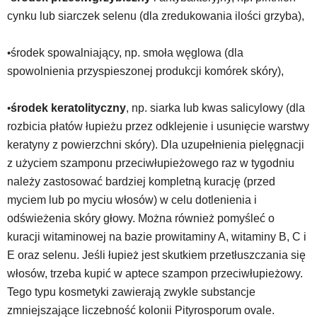
cynku lub siarczek selenu (dla zredukowania ilości grzyba),
•
środek spowalniający, np. smoła węglowa (dla
spowolnienia przyspieszonej produkcji komórek skóry),
•
środek keratolityczny
, np. siarka lub kwas salicylowy (dla
rozbicia płatów łupieżu przez odklejenie i usunięcie warstwy
keratyny z powierzchni skóry). Dla uzupełnienia pielęgnacji
z użyciem szamponu przeciwłupieżowego raz w tygodniu
należy zastosować bardziej kompletną kurację (przed
myciem lub po myciu włosów) w celu dotlenienia i
odświeżenia skóry głowy. Można również pomyśleć o
kuracji witaminowej na bazie prowitaminy A, witaminy B, C i
E oraz selenu. Jeśli łupież jest skutkiem przetłuszczania się
włosów, trzeba kupić w aptece szampon przeciwłupieżowy.
Tego typu kosmetyki zawierają zwykle substancje
zmniejszające liczebność kolonii Pityrosporum ovale.