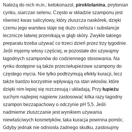
Należą do nich m.in.: ketokonazol,
piroktolanina
, pirytonian
cynku, siarczan selenu. Często w składzie szamponu jest
również kwas salicylowy, który złuszcza naskórek, dzięki
czemu jego warstwa staje się dużo cieńsza i substancje
lecznicze łatwiej przenikają w głąb skóry. Zwykle takiego
preparatu trzeba używać co trzeci dzień przez trzy tygodnie.
Jeśli myjemy włosy częściej, w pozostałe dni używajmy
łagodnych szamponów do codziennego stosowania. Na
rynku dostępne są także przeciwłupieżowe szampony do
częstego mycia. Nie tylko podtrzymują efekty kuracji, lecz
także bardzo korzystnie wpływają na stan włosów, które
dzięki nim lepiej się rozczesują i układają. Przy
łupieżu
suchym najlepiej najpierw zastosować kilka razy łagodny
szampon bezzapachowy o odczynie pH 5,5. Jeśli
nadmierne złuszczanie jest wynikiem używania
niewłaściwych kosmetyków, taka kuracja powinna pomóc.
Gdyby jednak nie odniosła żadnego skutku, zastosujmy