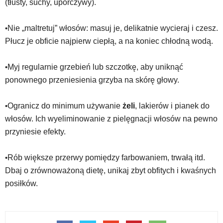
(tłusty, suchy, uporczywy).
•
Nie „maltretuj” włosów: masuj je, delikatnie wycieraj i czesz.
Płucz je obficie najpierw ciepłą, a na koniec chłodną wodą.
•
Myj regularnie grzebień lub szczotkę, aby uniknąć
ponownego przeniesienia grzyba na skórę głowy.
•
Ogranicz do minimum używanie
żeli
, lakierów i pianek do
włosów. Ich wyeliminowanie z pielęgnacji włosów na pewno
przyniesie efekty.
•
Rób większe przerwy pomiędzy farbowaniem, trwałą itd.
Dbaj o zrównoważoną dietę, unikaj zbyt obfitych i kwaśnych
posiłków.