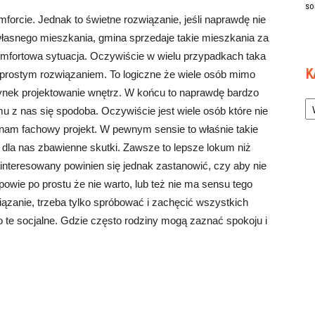
so
mforcie. Jednak to świetne rozwiązanie, jeśli naprawdę nie
własnego mieszkania, gmina sprzedaje takie mieszkania za
 komfortowa sytuacja. Oczywiście w wielu przypadkach taka
K
t prostym rozwiązaniem. To logiczne że wiele osób mimo
 rynek projektowanie wnętrz. W końcu to naprawdę bardzo
Ka
u z nas się spodoba. Oczywiście jest wiele osób które nie
 nam fachowy projekt. W pewnym sensie to właśnie takie
dla nas zbawienne skutki. Zawsze to lepsze lokum niż
ainteresowany powinien się jednak zastanowić, czy aby nie
owie po prostu że nie warto, lub też nie ma sensu tego
iązanie, trzeba tylko spróbować i zachęcić wszystkich
o te socjalne. Gdzie często rodziny mogą zaznać spokoju i