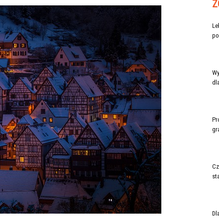
Z
Le
po
Wy
dl
Pr
gr
Cz
st
Dl