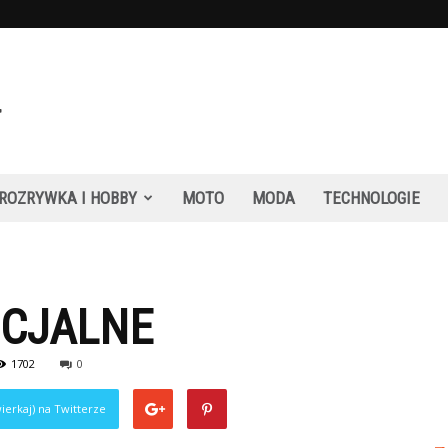
ROZRYWKA I HOBBY
MOTO
MODA
TECHNOLOGIE
OCJALNE
1702
0
ierkaj) na Twitterze