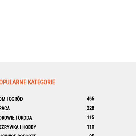
OPULARNE KATEGORIE
465
OM I OGRÓD
228
RACA
115
DROWIE I URODA
110
OZRYWKA I HOBBY