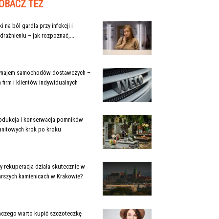
OBACZ TEŻ
ki na ból gardła przy infekcji i
drażnieniu – jak rozpoznać,...
najem samochodów dostawczych –
a firm i klientów indywidualnych
odukcja i konserwacja pomników
anitowych krok po kroku
y rekuperacja działa skutecznie w
arszych kamienicach w Krakowie?
aczego warto kupić szczoteczkę