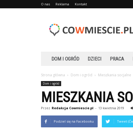
O nas
Reklama
Kontakt
Cowmiescie.pl
DOM I OGRÓD
DZIECI
PRACA
Strona główna
Dom i ogród
Mieszkania socjalne
Dom i ogród
MIESZKANIA S
Przez
Redakcja Cowmiescie.pl
-
13 kwietnia 2019
Podziel się na Facebooku
Tweet (Ćw