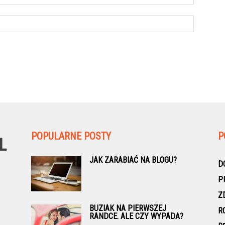
POPULARNE POSTY
P
JAK ZARABIAĆ NA BLOGU?
D
P
Z
BUZIAK NA PIERWSZEJ
R
RANDCE. ALE CZY WYPADA?