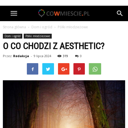
Strona główna
Dom i ogród
Półki młodzieżowe
Dom i ogród
Półki młodzieżowe
O CO CHODZI Z AESTHETIC?
Przez
Redakcja
-
9 lipca 2024
319
0