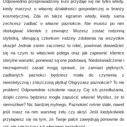
Odpowiednio przeprowadzony kurs przydaje się nie tylko wtedy,
kiedy marzysz o własnej działalności gospodarczej w branży
kosmetycznej. Zda on także egzamin wtedy, kiedy sama
zechcesz zadbać o własne paznokcie. Nie musisz po nim
obsługiwać klientek z zewnątrz. Możesz zostać rodzinną
stylistką, oferującą członkom rodziny zdobienia na wszystkie
okazje! Jednak zanim zaczniesz to robić, powinnaś dowiedzieć
się na czym to właściwie polega oraz jak zapewnić klientce
sterylne warunki, ponieważ są one podstawą. Niedoświadczenie i
nieznajomość zasad mogą sprawić, że zamiast pięknych,
zadbanych paznokci będziesz miała do czynienia z
nieestetyczną i zniszczoną płytką! Obgryzasz paznokcie? To nie
problem! Odpowiednie szkolenie nauczy Cię ich przedłużania,
dzięki czemu będziesz mogła zapuścić własne! Myślisz, że to
niemożliwe? Nic bardziej mylnego. Paznokieć rośnie stale, nawet
jeśli masz na nim warstwę żelu czy akryl. Jeśli kiedykolwiek
przyłapiesz się na tym, że Twoje palce zawędrują ponownie do
ust, nie zniszczysz już własnego paznokcia!