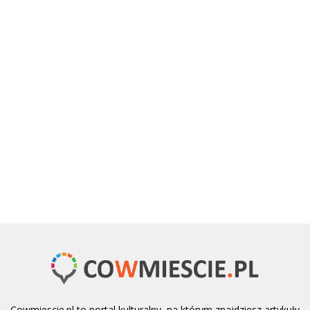
Cowmiescie.pl to portal kulturalny, na którym znajdziesz artykuły