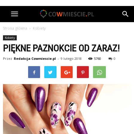
Strona główna
Kobiety
Kobiety
PIĘKNE PAZNOKCIE OD ZARAZ!
Przez
Redakcja Cowmiescie.pl
-
9 lutego 2018
5760
0