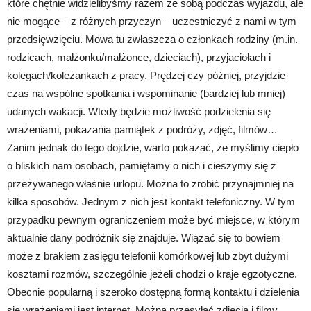
które chętnie widzielibyśmy razem ze sobą podczas wyjazdu, ale
nie mogące – z różnych przyczyn – uczestniczyć z nami w tym
przedsięwzięciu. Mowa tu zwłaszcza o członkach rodziny (m.in.
rodzicach, małżonku/małżonce, dzieciach), przyjaciołach i
kolegach/koleżankach z pracy. Prędzej czy później, przyjdzie
czas na wspólne spotkania i wspominanie (bardziej lub mniej)
udanych wakacji. Wtedy będzie możliwość podzielenia się
wrażeniami, pokazania pamiątek z podróży, zdjęć, filmów…
Zanim jednak do tego dojdzie, warto pokazać, że myślimy ciepło
o bliskich nam osobach, pamiętamy o nich i cieszymy się z
przeżywanego właśnie urlopu. Można to zrobić przynajmniej na
kilka sposobów. Jednym z nich jest kontakt telefoniczny. W tym
przypadku pewnym ograniczeniem może być miejsce, w którym
aktualnie dany podróżnik się znajduje. Wiązać się to bowiem
może z brakiem zasięgu telefonii komórkowej lub zbyt dużymi
kosztami rozmów, szczególnie jeżeli chodzi o kraje egzotyczne.
Obecnie popularną i szeroko dostępną formą kontaktu i dzielenia
się wrażeniami jest internet. Można przesyłać zdjęcia i filmy,