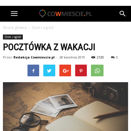
Strona główna
Dom i ogród
Dom i ogród
POCZTÓWKA Z WAKACJI
Przez
Redakcja Cowmiescie.pl
-
28 kwietnia 2019
2120
0