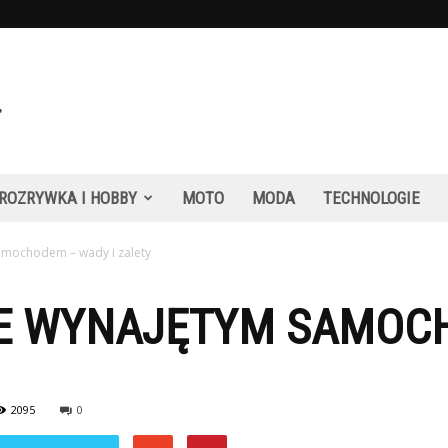
ROZRYWKA I HOBBY
MOTO
MODA
TECHNOLOGIE
mochodem – wady i zalety
E WYNAJĘTYM SAMOC
2095
0