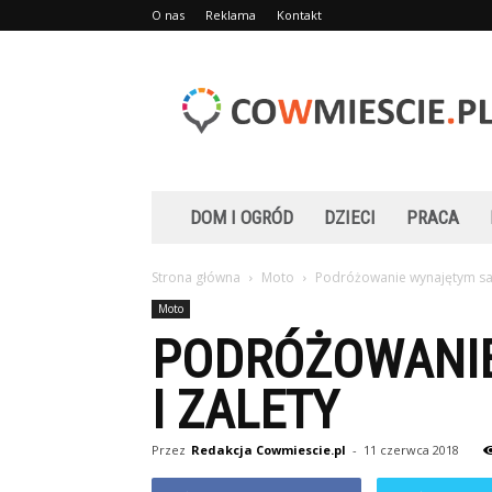
O nas
Reklama
Kontakt
Cowmiescie.pl
DOM I OGRÓD
DZIECI
PRACA
Strona główna
Moto
Podróżowanie wynajętym sa
Moto
PODRÓŻOWANI
I ZALETY
Przez
Redakcja Cowmiescie.pl
-
11 czerwca 2018