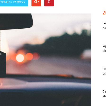
ierkaj) na Twitterze
Z
Le
po
Wy
dl
Pr
gr
Cz
st