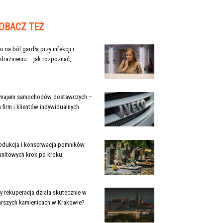
OBACZ TEŻ
ki na ból gardła przy infekcji i
drażnieniu – jak rozpoznać,...
najem samochodów dostawczych –
a firm i klientów indywidualnych
odukcja i konserwacja pomników
anitowych krok po kroku
y rekuperacja działa skutecznie w
arszych kamienicach w Krakowie?