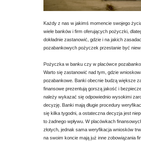
Każdy z nas w jakimś momencie swojego życia
wiele banków i firm oferujących pożyczki, dlate
dokładnie zastanowić, gdzie i na jakich zasada
pozabankowych pożyczek przestanie być niew
Pożyczka w banku czy w placówce pozabanko
Warto się zastanowić nad tym, gdzie wniosko
pozabankowe. Banki obecnie budzą większe zauf
finansowe prezentują gorszą jakość i bezpiecz
należy wykazać się odpowiednio wysokimi zaro
decyzję. Banki mają długie procedury weryfik
się kilka tygodni, a ostateczna decyzja jest ni
to żadnego wpływu. W placówkach finansowych
złotych, jednak sama weryfikacja wniosków trwa 
na swoim koncie mają już inne zobowiązania f