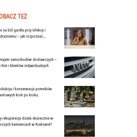
OBACZ TEŻ
ki na ból gardła przy infekcji i
drażnieniu – jak rozpoznać,...
najem samochodów dostawczych –
a firm i klientów indywidualnych
odukcja i konserwacja pomników
anitowych krok po kroku
y rekuperacja działa skutecznie w
arszych kamienicach w Krakowie?