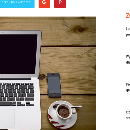
ierkaj) na Twitterze
Z
Le
po
Wy
dl
Pr
gr
Cz
st