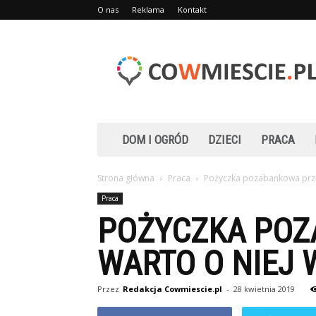
O nas
Reklama
Kontakt
Cowmiescie.pl
DOM I OGRÓD
DZIECI
PRACA
Strona główna
Praca
Pożyczka pozabankowa przez 
Praca
POŻYCZKA POZ
WARTO O NIEJ 
Przez
Redakcja Cowmiescie.pl
-
28 kwietnia 2019