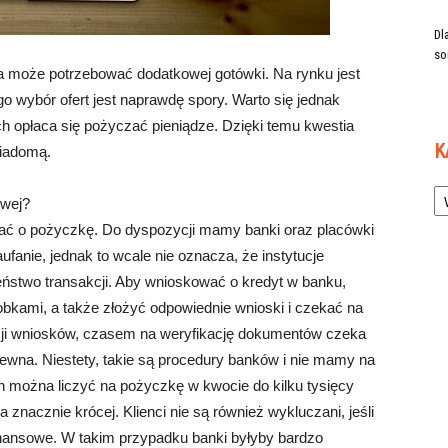
Dl
so
 może potrzebować dodatkowej gotówki. Na rynku jest
go wybór ofert jest naprawdę spory. Warto się jednak
ch opłaca się pożyczać pieniądze. Dzięki temu kwestia
K
iadomą.
Ka
wej?
wać o pożyczkę. Do dyspozycji mamy banki oraz placówki
anie, jednak to wcale nie oznacza, że instytucje
eństwo transakcji. Aby wnioskować o kredyt w banku,
bkami, a także złożyć odpowiednie wnioski i czekać na
acji wniosków, czasem na weryfikację dokumentów czeka
epewna. Niestety, takie są procedury banków i nie mamy na
 można liczyć na pożyczkę w kwocie do kilku tysięcy
znacznie krócej. Klienci nie są również wykluczani, jeśli
inansowe. W takim przypadku banki byłyby bardzo