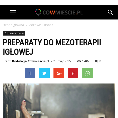
Strona główna
Zdrowie i uroda
Zdrowie i uroda
PREPARATY DO MEZOTERAPII
IGŁOWEJ
Przez
Redakcja Cowmiescie.pl
-
28 maja 2022
1206
0