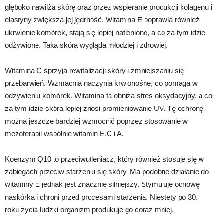
głęboko nawilża skórę oraz przez wspieranie produkcji kolagenu i
elastyny zwiększa jej jędrność. Witamina E poprawia również
ukrwienie komórek, stają się lepiej natlenione, a co za tym idzie
odżywione. Taka skóra wygląda młodziej i zdrowiej.
Witamina C sprzyja rewitalizacji skóry i zmniejszaniu się
przebarwień. Wzmacnia naczynia krwionośne, co pomaga w
odżywieniu komórek. Witamina ta obniża stres oksydacyjny, a co
za tym idzie skóra lepiej znosi promieniowanie UV. Tę ochronę
można jeszcze bardziej wzmocnić poprzez stosowanie w
mezoterapii wspólnie witamin E,C i A.
Koenzym Q10 to przeciwutleniacz, który również stosuje się w
zabiegach przeciw starzeniu się skóry. Ma podobne działanie do
witaminy E jednak jest znacznie silniejszy. Stymuluje odnowę
naskórka i chroni przed procesami starzenia. Niestety po 30.
roku życia ludzki organizm produkuje go coraz mniej.