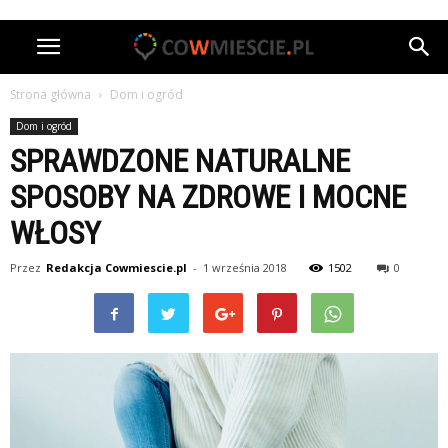
Strona główna
Dom i ogród
Dom i ogród
SPRAWDZONE NATURALNE
SPOSOBY NA ZDROWE I MOCNE
WŁOSY
Przez
Redakcja Cowmiescie.pl
-
1 września 2018
1502
0