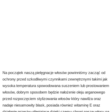
Na początek naszą pielęgnacje włosów powinniśmy zacząć od
ochrony przed szkodliwymi czynnikami zewnętrznymi takimi jak
wysoka temperatura spowodowana suszeniem lub prostowaniem
włosów, dobrym sposobem będzie nałożenie oleju arganowego
przed rozpoczęciem stylizowania włosów który nawilża oraz
nadaje niesamowity blask, posiada również witaminę E oraz
działanie przeciw-utleniające dzięki czemu chroni nasze włosy na