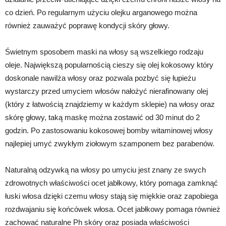
co dzień. Po regularnym użyciu olejku arganowego można
również zauważyć poprawę kondycji skóry głowy.
Świetnym sposobem maski na włosy są wszelkiego rodzaju
oleje. Największą popularnością cieszy się olej kokosowy który
doskonale nawilża włosy oraz pozwala pozbyć się łupieżu
wystarczy przed umyciem włosów nałożyć nierafinowany olej
(który z łatwością znajdziemy w każdym sklepie) na włosy oraz
skórę głowy, taką maskę można zostawić od 30 minut do 2
godzin. Po zastosowaniu kokosowej bomby witaminowej włosy
najlepiej umyć zwykłym ziołowym szamponem bez parabenów.
Naturalną odzywką na włosy po umyciu jest znany ze swych
zdrowotnych właściwości ocet jabłkowy, który pomaga zamknąć
łuski włosa dzięki czemu włosy stają się miękkie oraz zapobiega
rozdwajaniu się końcówek włosa. Ocet jabłkowy pomaga również
zachować naturalne Ph skóry oraz posiada właściwości