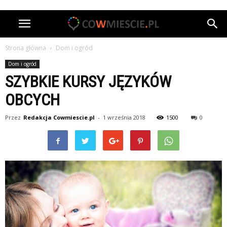
Strona główna
Dom i ogród
Dom i ogród
SZYBKIE KURSY JĘZYKÓW
OBCYCH
Przez
Redakcja Cowmiescie.pl
-
1 września 2018
1500
0