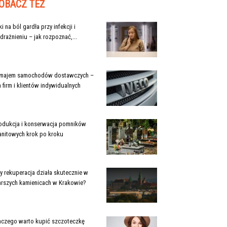
OBACZ TEŻ
ki na ból gardła przy infekcji i
drażnieniu – jak rozpoznać,...
najem samochodów dostawczych –
a firm i klientów indywidualnych
odukcja i konserwacja pomników
anitowych krok po kroku
y rekuperacja działa skutecznie w
arszych kamienicach w Krakowie?
aczego warto kupić szczoteczkę