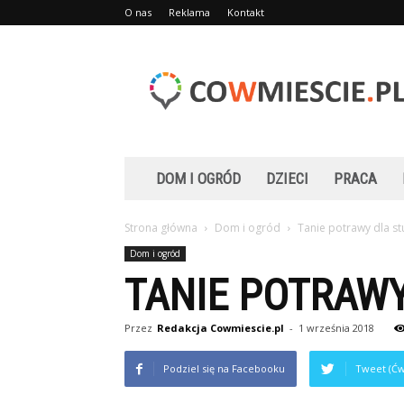
O nas
Reklama
Kontakt
Cowmiescie.pl
DOM I OGRÓD
DZIECI
PRACA
Strona główna
Dom i ogród
Tanie potrawy dla s
Dom i ogród
TANIE POTRAW
Przez
Redakcja Cowmiescie.pl
-
1 września 2018
Podziel się na Facebooku
Tweet (Ćw