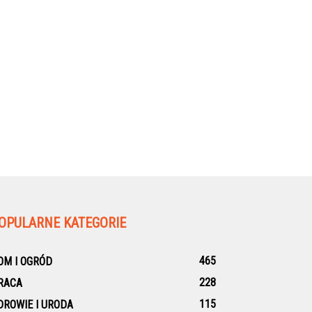
OPULARNE KATEGORIE
465
OM I OGRÓD
228
RACA
115
DROWIE I URODA