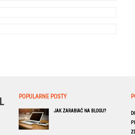
POPULARNE POSTY
P
JAK ZARABIAĆ NA BLOGU?
D
P
Z