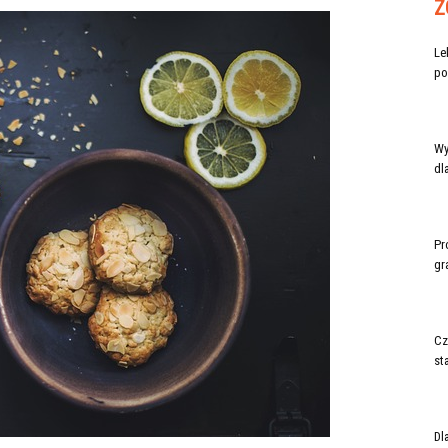
Z
Le
po
Wy
dl
Pr
gr
Cz
st
Dl