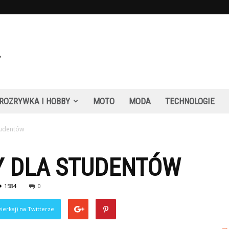
ROZRYWKA I HOBBY
MOTO
MODA
TECHNOLOGIE
tudentów
Y DLA STUDENTÓW
1584
0
ierkaj) na Twitterze