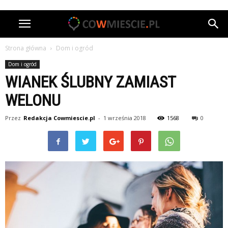
Strona główna
Dom i ogród
Dom i ogród
WIANEK ŚLUBNY ZAMIAST
WELONU
Przez
Redakcja Cowmiescie.pl
-
1 września 2018
1568
0