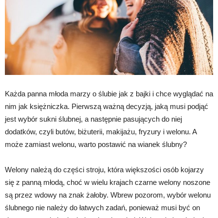
Każda panna młoda marzy o ślubie jak z bajki i chce wyglądać na
nim jak księżniczka. Pierwszą ważną decyzją, jaką musi podjąć
jest wybór sukni ślubnej, a następnie pasujących do niej
dodatków, czyli butów, biżuterii, makijażu, fryzury i welonu. A
może zamiast welonu, warto postawić na wianek ślubny?
Welony należą do części stroju, która większości osób kojarzy
się z panną młodą, choć w wielu krajach czarne welony noszone
są przez wdowy na znak żałoby. Wbrew pozorom, wybór welonu
ślubnego nie należy do łatwych zadań, ponieważ musi być on