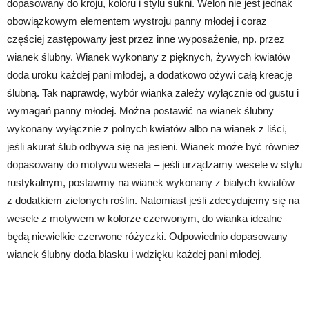
dopasowany do kroju, koloru i stylu sukni. Welon nie jest jednak
obowiązkowym elementem wystroju panny młodej i coraz
częściej zastępowany jest przez inne wyposażenie, np. przez
wianek ślubny. Wianek wykonany z pięknych, żywych kwiatów
doda uroku każdej pani młodej, a dodatkowo ożywi całą kreację
ślubną. Tak naprawdę, wybór wianka zależy wyłącznie od gustu i
wymagań panny młodej. Można postawić na wianek ślubny
wykonany wyłącznie z polnych kwiatów albo na wianek z liści,
jeśli akurat ślub odbywa się na jesieni. Wianek może być również
dopasowany do motywu wesela – jeśli urządzamy wesele w stylu
rustykalnym, postawmy na wianek wykonany z białych kwiatów
z dodatkiem zielonych roślin. Natomiast jeśli zdecydujemy się na
wesele z motywem w kolorze czerwonym, do wianka idealne
będą niewielkie czerwone różyczki. Odpowiednio dopasowany
wianek ślubny doda blasku i wdzięku każdej pani młodej.