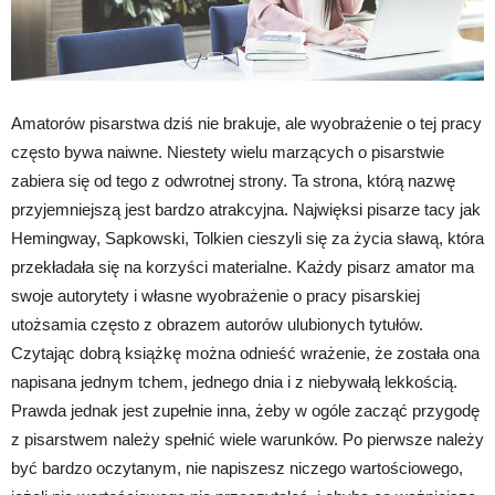
Amatorów pisarstwa dziś nie brakuje, ale wyobrażenie o tej pracy
często bywa naiwne. Niestety wielu marzących o pisarstwie
zabiera się od tego z odwrotnej strony. Ta strona, którą nazwę
przyjemniejszą jest bardzo atrakcyjna. Najwięksi pisarze tacy jak
Hemingway, Sapkowski, Tolkien cieszyli się za życia sławą, która
przekładała się na korzyści materialne. Każdy pisarz amator ma
swoje autorytety i własne wyobrażenie o pracy pisarskiej
utożsamia często z obrazem autorów ulubionych tytułów.
Czytając dobrą książkę można odnieść wrażenie, że została ona
napisana jednym tchem, jednego dnia i z niebywałą lekkością.
Prawda jednak jest zupełnie inna, żeby w ogóle zacząć przygodę
z pisarstwem należy spełnić wiele warunków. Po pierwsze należy
być bardzo oczytanym, nie napiszesz niczego wartościowego,