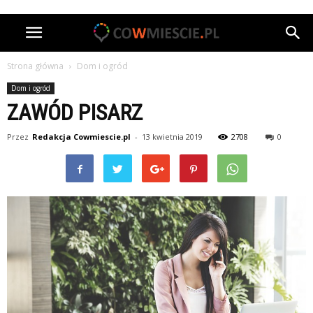
Strona główna
Dom i ogród
Dom i ogród
ZAWÓD PISARZ
Przez
Redakcja Cowmiescie.pl
-
13 kwietnia 2019
2708
0