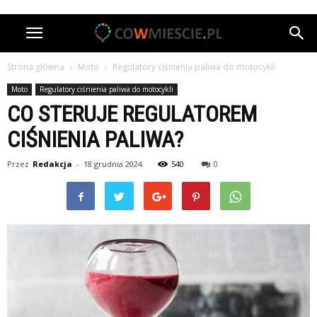
Strona główna
Moto
Regulatory ciśnienia paliwa do motocykli
Moto
Regulatory ciśnienia paliwa do motocykli
CO STERUJE REGULATOREM
CIŚNIENIA PALIWA?
Przez
Redakcja
-
18 grudnia 2024
540
0