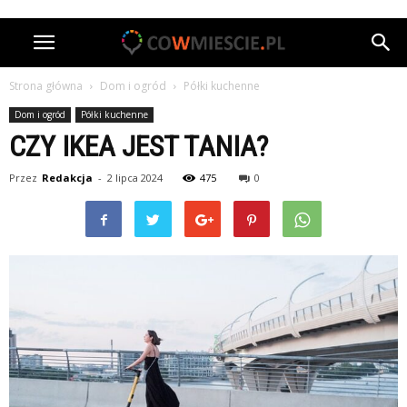
Strona główna
Dom i ogród
Półki kuchenne
Dom i ogród
Półki kuchenne
CZY IKEA JEST TANIA?
Przez
Redakcja
-
2 lipca 2024
475
0