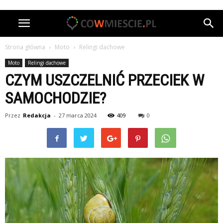
Strona główna
Moto
Relingi dachowe
Moto
Relingi dachowe
CZYM USZCZELNIĆ PRZECIEK W
SAMOCHODZIE?
Przez
Redakcja
-
27 marca 2024
409
0