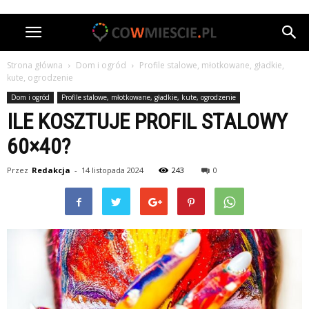
Strona główna
Dom i ogród
Profile stalowe, młotkowane, gładkie,
kute, ogrodzenie
Dom i ogród
Profile stalowe, młotkowane, gładkie, kute, ogrodzenie
ILE KOSZTUJE PROFIL STALOWY
60×40?
Przez
Redakcja
-
14 listopada 2024
243
0