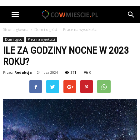
Strona główna
Dom i ogród
Prace na wysokości
Dom i ogród
Prace na wysokości
ILE ZA GODZINY NOCNE W 2023
ROKU?
Przez
Redakcja
-
24 lipca 2024
371
0