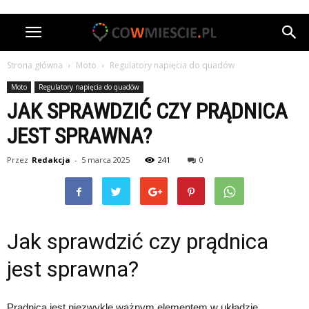
Strona główna
Moto
Regulatory napięcia do quadów
Moto
Regulatory napięcia do quadów
JAK SPRAWDZIĆ CZY PRĄDNICA
JEST SPRAWNA?
Przez
Redakcja
-
5 marca 2025
241
0
Jak sprawdzić czy prądnica
jest sprawna?
Prądnica jest niezwykle ważnym elementem w układzie