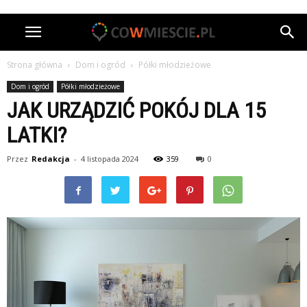
Strona główna
Dom i ogród
Półki młodzieżowe
Dom i ogród
Półki młodzieżowe
JAK URZĄDZIĆ POKÓJ DLA 15
LATKI?
Przez
Redakcja
-
4 listopada 2024
359
0