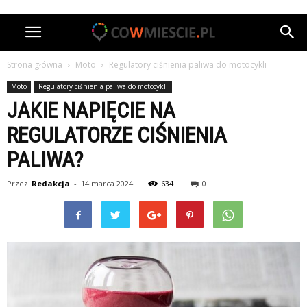
Strona główna
Moto
Regulatory ciśnienia paliwa do motocykli
Moto
Regulatory ciśnienia paliwa do motocykli
JAKIE NAPIĘCIE NA
REGULATORZE CIŚNIENIA
PALIWA?
Przez
Redakcja
-
14 marca 2024
634
0