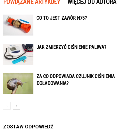
POWIĄZANE ARTYKUŁY
WIĘCEJ OD AUTORA
CO TO JEST ZAWÓR N75?
JAK ZMIERZYĆ CIŚNIENIE PALIWA?
ZA CO ODPOWIADA CZUJNIK CIŚNIENIA
DOŁADOWANIA?
ZOSTAW ODPOWIEDŹ