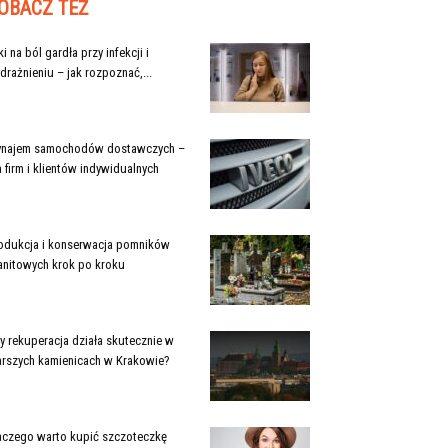
OBACZ TEŻ
ki na ból gardła przy infekcji i
drażnieniu – jak rozpoznać,...
najem samochodów dostawczych –
a firm i klientów indywidualnych
odukcja i konserwacja pomników
anitowych krok po kroku
y rekuperacja działa skutecznie w
arszych kamienicach w Krakowie?
aczego warto kupić szczoteczkę