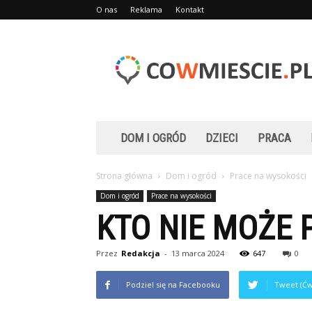
O nas
Reklama
Kontakt
Cowmiescie.pl
DOM I OGRÓD
DZIECI
PRACA
Strona główna
Dom i ogród
Prace na wysokości
Dom i ogród
Prace na wysokości
KTO NIE MOŻE
Przez
Redakcja
-
13 marca 2024
647
0
Podziel się na Facebooku
Tweet (Ćw