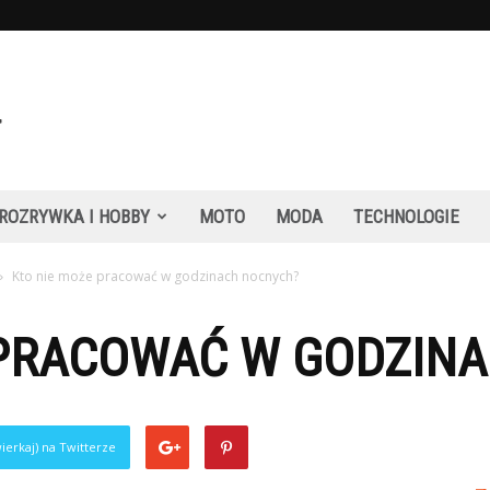
ROZRYWKA I HOBBY
MOTO
MODA
TECHNOLOGIE
Kto nie może pracować w godzinach nocnych?
 PRACOWAĆ W GODZIN
ierkaj) na Twitterze