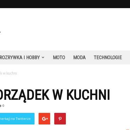
ROZRYWKA I HOBBY
MOTO
MODA
TECHNOLOGIE
k w kuchni
ORZĄDEK W KUCHNI
0
ierkaj) na Twitterze