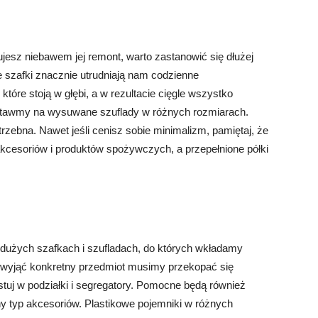
ujesz niebawem jej remont, warto zastanowić się dłużej
 szafki znacznie utrudniają nam codzienne
tóre stoją w głębi, a w rezultacie cięgle wszystko
stawmy na wysuwane szuflady w różnych rozmiarach.
trzebna. Nawet jeśli cenisz sobie minimalizm, pamiętaj, że
kcesoriów i produktów spożywczych, a przepełnione półki
 dużych szafkach i szufladach, do których wkładamy
wyjąć konkretny przedmiot musimy przekopać się
stuj w podziałki i segregatory. Pomocne będą również
ny typ akcesoriów. Plastikowe pojemniki w różnych