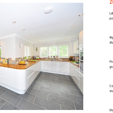
Z
Le
po
Wy
dl
Pr
gr
Cz
st
Dl