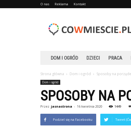
O nas
Reklama
Kontakt
Cowmiescie.pl
DOM I OGRÓD
DZIECI
PRACA
Strona główna
Dom i ogród
Sposoby na porząde
Dom i ogród
SPOSOBY NA P
Przez
jasnastrona
-
16 kwietnia 2020
1449
Podziel się na Facebooku
Tweet (Ćw