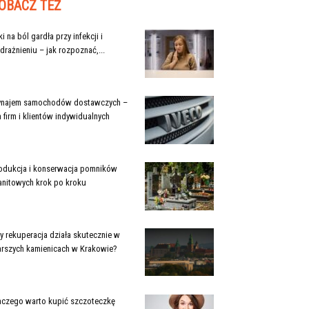
OBACZ TEŻ
ki na ból gardła przy infekcji i
drażnieniu – jak rozpoznać,...
najem samochodów dostawczych –
a firm i klientów indywidualnych
odukcja i konserwacja pomników
anitowych krok po kroku
y rekuperacja działa skutecznie w
arszych kamienicach w Krakowie?
aczego warto kupić szczoteczkę