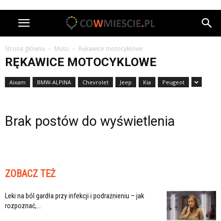
Strona główna
Moto
Rękawice motocyklowe
RĘKAWICE MOTOCYKLOWE
Aixam
BMW-ALPINA
Chevrolet
Jeep
Kia
Peugeot
Brak postów do wyświetlenia
ZOBACZ TEŻ
Leki na ból gardła przy infekcji i podrażnieniu – jak
rozpoznać,...